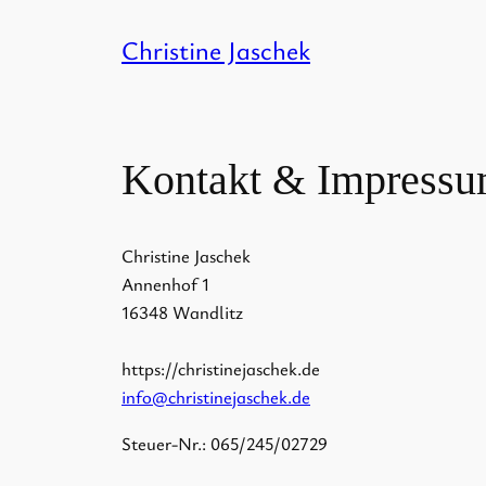
Skip
Christine Jaschek
to
content
Kontakt & Impress
Christine Jaschek
Annenhof 1
16348 Wandlitz
https://christinejaschek.de
info@christinejaschek.de
Steuer-Nr.: 065/245/02729