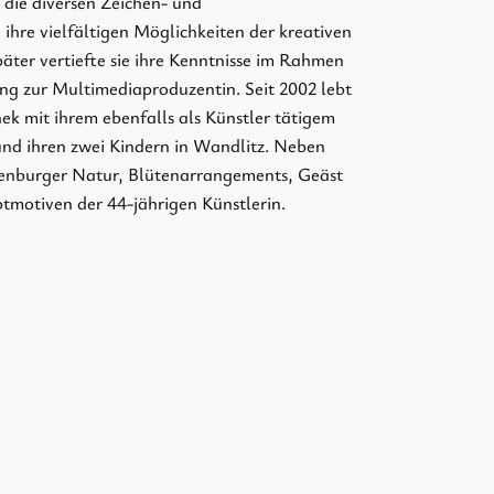
 die diversen Zeichen- und
hre vielfältigen Möglichkeiten der kreativen
päter vertiefte sie ihre Kenntnisse im Rahmen
ung zur Multimediaproduzentin. Seit 2002 lebt
hek mit ihrem ebenfalls als Künstler tätigem
d ihren zwei Kindern in Wandlitz. Neben
enburger Natur, Blütenarrangements, Geäst
tmotiven der 44-jährigen Künstlerin.