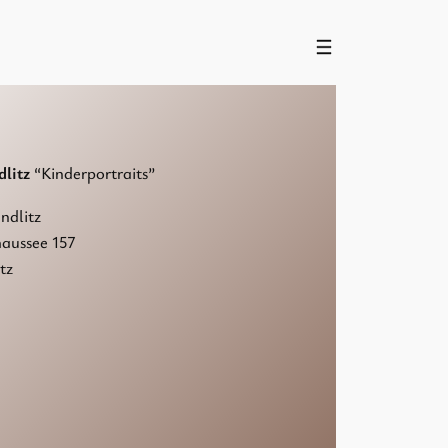
litz
“Kinderportraits”
dlitz
aussee 157
tz