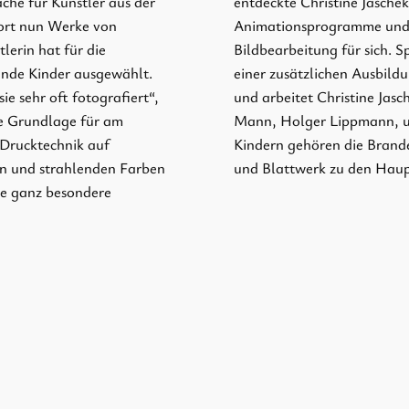
äche für Künstler aus der
entdeckte Christine Jaschek
dort nun Werke von
Animationsprogramme und i
lerin hat für die
Bildbearbeitung für sich. S
eunde Kinder ausgewählt.
einer zusätzlichen Ausbild
ie sehr oft fotografiert“,
und arbeitet Christine Jasc
ie Grundlage für am
Mann, Holger Lippmann, un
 Drucktechnik auf
Kindern gehören die Brand
en und strahlenden Farben
und Blattwerk zu den Haup
ne ganz besondere